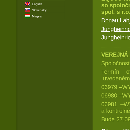
so spoloč
English
Slovensky
spol. s r.o
Magyar
Donau Lab
Jungheinr
Jungheinr
VEREJNÁ
Spoločnos
Termín o
uvedenému
06979 –WYT
06980 –WYT
06981 –WY
a kontrolné
Bude 27.09