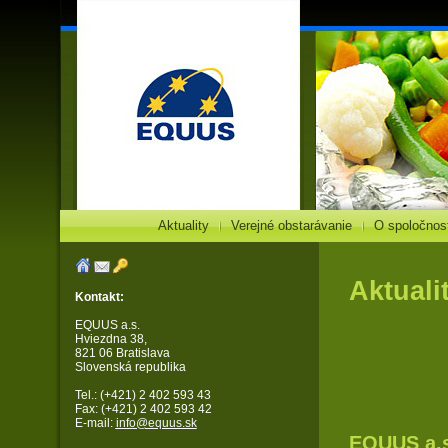
Aktuality
Verejné obstarávanie
O spoločnost
Aktuali
Kontakt:
EQUUS a.s.
Hviezdna 38,
821 06 Bratislava
Slovenská republika
Tel.: (+421) 2 402 593 43
Fax: (+421) 2 402 593 42
E-mail:
info@equus.sk
EQUUS a.s