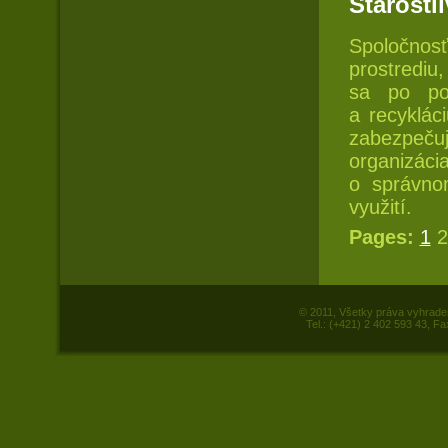
Starostl
Spoločnos
prostrediu,
sa po pou
a recyklá
zabezpeču
organizá
o správn
využití.
Pages:
1
2
© 2011, Všetky práva vyhrade
Tel.: (+421) 2 402 593 43, Fa