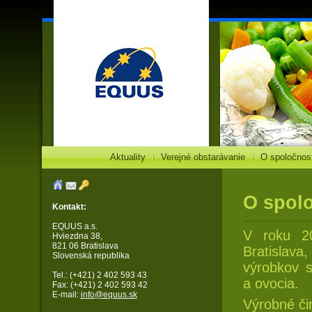
Aktuality
Verejné obstarávanie
O spoločnost
O spolo
Kontakt:
EQUUS a.s.
V roku 2
Hviezdna 38,
821 06 Bratislava
Bratislav
Slovenská republika
výrobkov 
Tel.: (+421) 2 402 593 43
a ovocia.
Fax: (+421) 2 402 593 42
E-mail:
info@equus.sk
Výrobné či