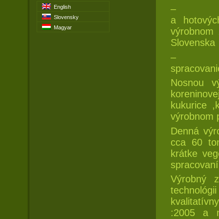
– výrobu
English
Slovensky
a hotovýc
Magyar
výrobnom 
Slovenska
– výrobu
spracovani
Nosnou v
koreninove
kukurice ,
výrobnom 
Denná výro
cca 60 to
krátke veg
spracovaní
Výrobný z
technoló
kvalitatí
:2005 a m