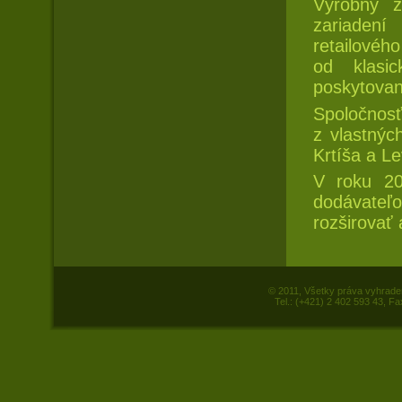
Výrobný z
zariaden
retailovéh
od klasi
poskytovani
Spoločno
z vlastnýc
Krtíša a Le
V roku 20
dodávateľov
rozširovať 
© 2011, Všetky práva vyhrade
Tel.: (+421) 2 402 593 43, Fa