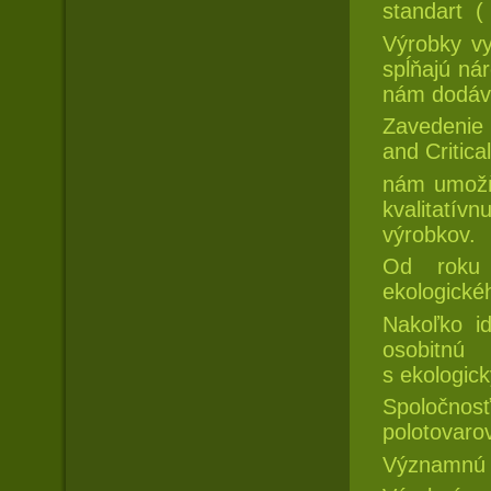
standart (
Výrobky vy
spĺňajú nár
nám dodáva
Zavedenie 
and Critica
nám umožňu
kvalitatí
výrobkov.
Od roku 
ekologické
Nakoľko i
osobitnú
s ekologick
Spoločno
polotovarov
Významnú ča