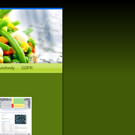
urofondy
GDPR