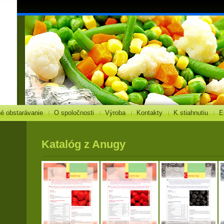
né obstarávanie
O spoločnosti
Výroba
Kontakty
K stiahnutiu
E
Katalóg z Anugy