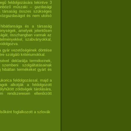
egű feldolgozására tekintve 3
lönböző műszaki – gazdasági
 a társaság összes szükséges
t, közgazdaságot és nem utolsó
 hibátlansága és a társaság
kenységek, amelyek jelentősen
nságát, összhangban vannak az
etelményekkel, szabványokkal,
kidolgozva.
a gyár vezetőségének döntése
e szolgáló kritériumokkal.
vel deklarálja termékeinek,
szembeni szolgáltatásainak
 hibátlan termékeket gyárt és
kukorica feldolgozással, majd a
gok alkotják a feldolgozott
lyhűtött zöldségek tárolására,
 rendszeresen ellenőrzött
lsőként foglalkozott a szlovák