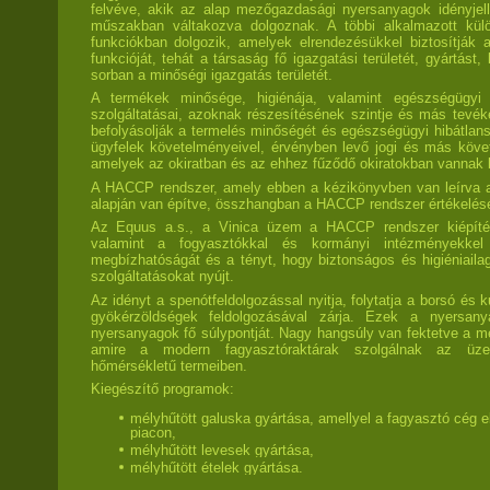
felvéve, akik az alap mezőgazdasági nyersanyagok idényjell
műszakban váltakozva dolgoznak. A többi alkalmazott kü
funkciókban dolgozik, amelyek elrendezésükkel biztosítják
funkcióját, tehát a társaság fő igazgatási területét, gyártás
sorban a minőségi igazgatás területét.
A termékek minősége, higiénája, valamint egészségügyi
szolgáltatásai, azoknak részesítésének szintje és más tevé
befolyásolják a termelés minőségét és egészségügyi hibátla
ügyfelek követelményeivel, érvényben levő jogi és más köv
amelyek az okiratban és az ehhez fűződő okiratokban vannak 
A HACCP rendszer, amely ebben a kézikönyvben van leírva 
alapján van építve, összhangban a HACCP rendszer értékelésér
Az Equus a.s., a Vinica üzem a HACCP rendszer kiépítésé
valamint a fogyasztókkal és kormányi intézményekkel 
megbízhatóságát és a tényt, hogy biztonságos és higiéniailag
szolgáltatásokat nyújt.
Az idényt a spenótfeldolgozással nyitja, folytatja a borsó és 
gyökérzöldségek feldolgozásával zárja. Ezek a nyersanya
nyersanyagok fő súlypontját. Nagy hangsúly van fektetve a mé
amire a modern fagyasztóraktárak szolgálnak az üzem
hőmérsékletű termeiben.
Kiegészítő programok:
mélyhűtött galuska gyártása, amellyel a fagyasztó cég e
piacon,
mélyhűtött levesek gyártása,
mélyhűtött ételek gyártása.