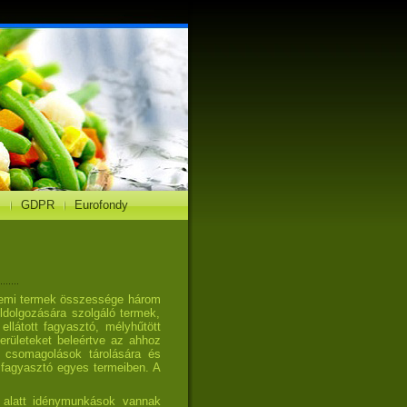
z
GDPR
Eurofondy
zemi termek összessége három
ldolgozására szolgáló termek,
ellátott fagyasztó, mélyhűtött
területeket beleértve az ahhoz
, csomagolások tárolására és
 fagyasztó egyes termeiben. A
 alatt idénymunkások vannak