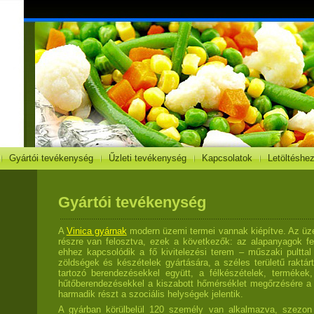
Gyártói tevékenység
Űzleti tevékenység
Kapcsolatok
Letöltéshe
Gyártói tevékenység
A
Vinica gyárnak
modern üzemi termei vannak kiépítve. Az ü
részre van felosztva, ezek a következők: az alapanyagok fe
ehhez kapcsolódik a fő kivitelezési terem – műszaki pulttal 
zöldségek és készételek gyártására, a széles területű raktár
tartozó berendezésekkel együtt, a félkészételek, termékek
hűtőberendezésekkel a kiszabott hőmérséklet megőrzésére a
harmadik részt a szociális helységek jelentik.
A gyárban körülbelül 120 személy van alkalmazva, szezon